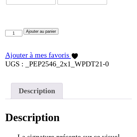
quantité
Ajouter au panier
de
Bassin
Ajouter à mes favoris
d'Arcachon
UGS :
_PEP2546_2x1_WPDT21-0
du
côté
d'Andernos
Description
Description
La signature présente sur ce visuel