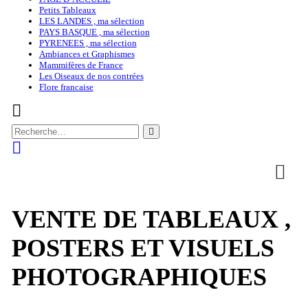
Petits Tableaux
LES LANDES , ma sélection
PAYS BASQUE , ma sélection
PYRENEES , ma sélection
Ambiances et Graphismes
Mammifères de France
Les Oiseaux de nos contrées
Flore francaise
VENTE DE TABLEAUX ,
POSTERS ET VISUELS
PHOTOGRAPHIQUES