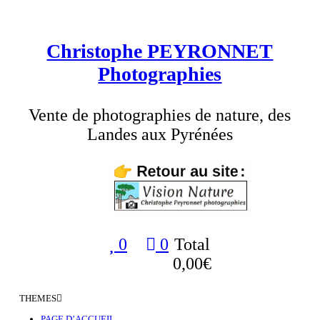
Aller
au
Christophe PEYRONNET
contenu
Photographies
Vente de photographies de nature, des
Landes aux Pyrénées
0
0
Total
0,00€
THEMES
PAGE D’ACCUEIL