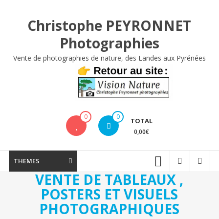
Aller
au
Christophe PEYRONNET
contenu
Photographies
Vente de photographies de nature, des Landes aux Pyrénées
0
0
TOTAL
0,00€
THEMES
VENTE DE TABLEAUX ,
POSTERS ET VISUELS
PHOTOGRAPHIQUES