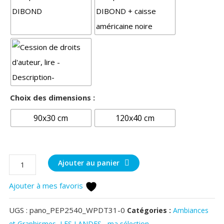
Choix des dimensions :
90x30 cm
120x40 cm
quantité
Ajouter au panier
de
Ajouter à mes favoris
Bassin
d'Arcachon
UGS :
pano_PEP2540_WPDT31-0
Catégories :
Ambiances
du
et Graphismes
,
LES LANDES , ma sélection