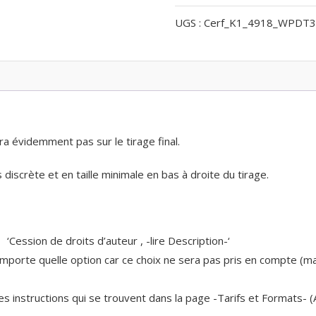
du
UGS :
Cerf_K1_4918_WPDT3
cerf
ra évidemment pas sur le tirage final.
discrète et en taille minimale en bas à droite du tirage.
n ‘Cession de droits d’auteur , -lire Description-‘
n’importe quelle option car ce choix ne sera pas pris en compte (
 les instructions qui se trouvent dans la page -Tarifs et Formats- 