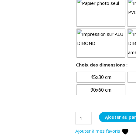
Choix des dimensions :
45x30 cm
90x60 cm
quantité
Ajouter au pan
de
Ajouter à mes favoris
Brame