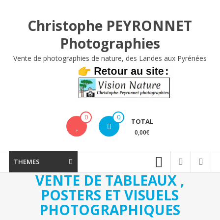
Aller
au
Christophe PEYRONNET
contenu
Photographies
Vente de photographies de nature, des Landes aux Pyrénées
0
0
TOTAL
0,00€
THEMES
VENTE DE TABLEAUX ,
POSTERS ET VISUELS
PHOTOGRAPHIQUES