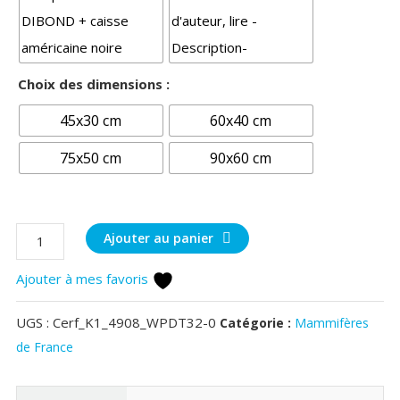
Choix des dimensions :
45x30 cm
60x40 cm
75x50 cm
90x60 cm
quantité
Ajouter au panier
de
Ajouter à mes favoris
Brame
du
UGS :
Cerf_K1_4908_WPDT32-0
Catégorie :
Mammifères
cerf
de France