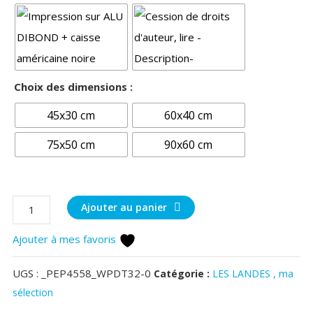
Choix des dimensions :
45x30 cm
60x40 cm
75x50 cm
90x60 cm
quantité
Ajouter au panier
de
Ajouter à mes favoris
Cap
de
UGS :
_PEP4558_WPDT32-0
Catégorie :
LES LANDES , ma
l'Homy
sélection
-