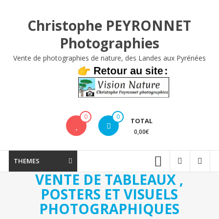
Aller
au
Christophe PEYRONNET
contenu
Photographies
Vente de photographies de nature, des Landes aux Pyrénées
0
0
TOTAL
0,00€
THEMES
VENTE DE TABLEAUX ,
POSTERS ET VISUELS
PHOTOGRAPHIQUES