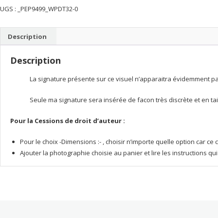
UGS :
_PEP9499_WPDT32-0
automne
-
Landes
Description
Description
La signature présente sur ce visuel n’apparaitra évidemment pas 
Seule ma signature sera insérée de facon très discrète et en tai
Pour la Cessions de droit d’auteur :
Pour le choix -Dimensions :- , choisir n’importe quelle option car 
Ajouter la photographie choisie au panier et lire les instructions q