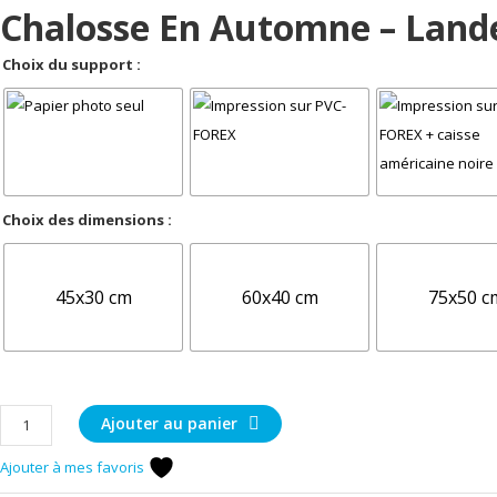
Chalosse En Automne – Land
Choix du support :
Choix des dimensions :
45x30 cm
60x40 cm
75x50 c
quantité
Ajouter au panier
de
Ajouter à mes favoris
Chalosse
en