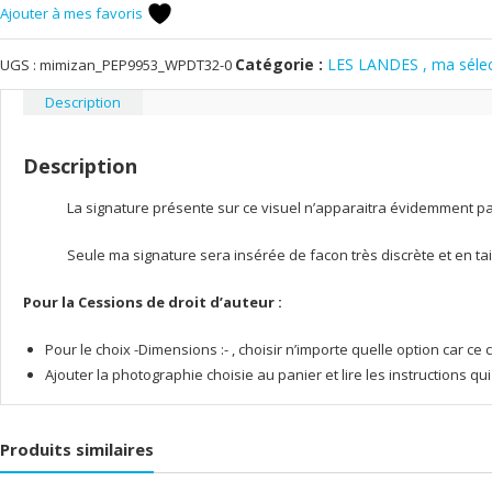
de
Ajouter à mes favoris
soleil
sur
Catégorie :
LES LANDES , ma sélec
UGS :
mimizan_PEP9953_WPDT32-0
la
Description
plage
de
Mimizan
Description
La signature présente sur ce visuel n’apparaitra évidemment pas 
Seule ma signature sera insérée de facon très discrète et en tai
Pour la Cessions de droit d’auteur :
Pour le choix -Dimensions :- , choisir n’importe quelle option car 
Ajouter la photographie choisie au panier et lire les instructions q
Produits similaires