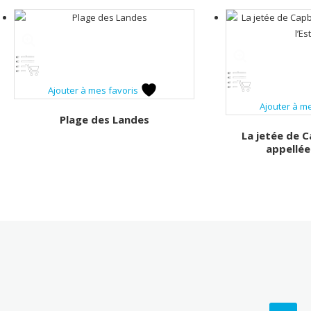
Ajouter à mes favoris
Ajouter à m
Plage des Landes
La jetée de C
appellée