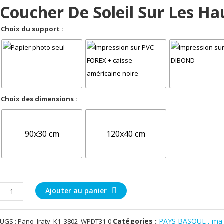
Coucher De Soleil Sur Les H
Choix du support :
Choix des dimensions :
90x30 cm
120x40 cm
quantité
Ajouter au panier
de
Coucher
Catégories :
PAYS BASQUE , ma 
UGS :
Pano_Iraty_K1_3802_WPDT31-0
de