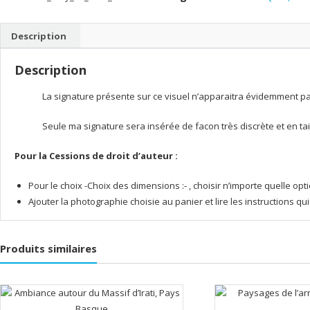
soleil
sur
Description
les
hauteurs
Description
basque
La signature présente sur ce visuel n’apparaitra évidemment pas 
Seule ma signature sera insérée de facon très discrète et en tai
Pour la Cessions de droit d’auteur :
Pour le choix -Choix des dimensions :- , choisir n’importe quelle o
Ajouter la photographie choisie au panier et lire les instructions q
Produits similaires