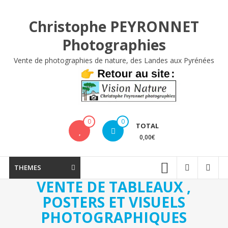
Aller
au
Christophe PEYRONNET
contenu
Photographies
Vente de photographies de nature, des Landes aux Pyrénées
0
0
TOTAL
0,00€
THEMES
VENTE DE TABLEAUX ,
POSTERS ET VISUELS
PHOTOGRAPHIQUES