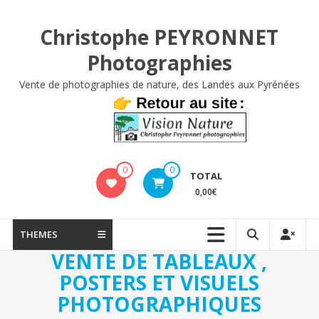
Aller
au
Christophe PEYRONNET
contenu
Photographies
Vente de photographies de nature, des Landes aux Pyrénées
0
0
TOTAL
0,00€
THEMES
VENTE DE TABLEAUX ,
POSTERS ET VISUELS
PHOTOGRAPHIQUES