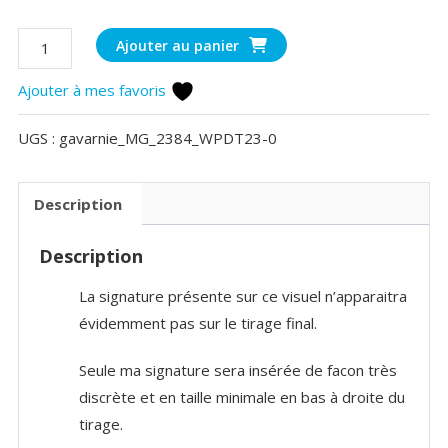
quantité
Ajouter au panier
de
Ajouter à mes favoris
Couleurs
d'automne
UGS :
gavarnie_MG_2384_WPDT23-0
à
Gavarnie
Description
Description
La signature présente sur ce visuel n’apparaitra
évidemment pas sur le tirage final.
Seule ma signature sera insérée de facon très
discrète et en taille minimale en bas à droite du
tirage.