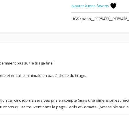
Ajouter à mes favoris
Courant
d'Huchet
UGS :
pano__PEP5477__PEP5476_
demment pas sur le tirage final.
te et en taille minimale en bas à droite du tirage.
 option car ce choix ne sera pas pris en compte (mais une dimension est néc
structions qui se trouvent dans la page -Tarifs et Formats- (Accessible sur