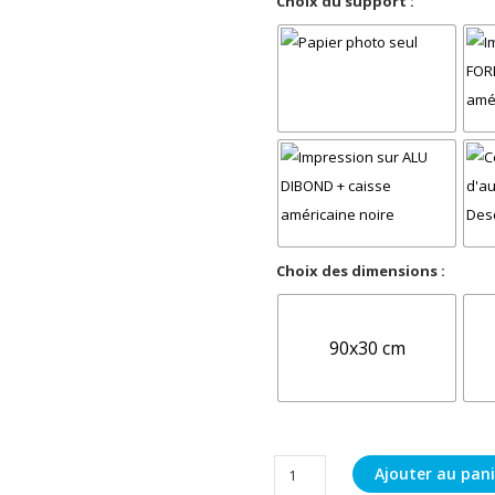
Choix du support :
Choix des dimensions :
90x30 cm
quantité
Ajouter au pani
de