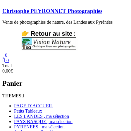
Aller
au
Christophe PEYRONNET Photographies
contenu
Vente de photographies de nature, des Landes aux Pyrénées
0
0
Total
0,00€
Panier
THEMES
PAGE D’ACCUEIL
Petits Tableaux
LES LANDES , ma sélection
PAYS BASQUE , ma sélection
PYRENEES , ma sélection