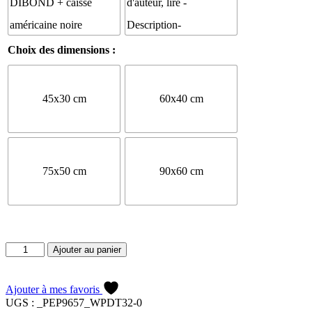
Choix des dimensions :
45x30 cm
60x40 cm
75x50 cm
90x60 cm
quantité
Ajouter au panier
de
Forêt
des
Ajouter à mes favoris
Landes
UGS :
_PEP9657_WPDT32-0