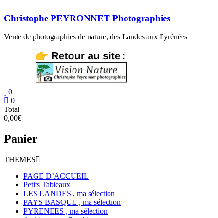
Aller
au
Christophe PEYRONNET Photographies
contenu
Vente de photographies de nature, des Landes aux Pyrénées
0
0
Total
0,00€
Panier
THEMES
PAGE D’ACCUEIL
Petits Tableaux
LES LANDES , ma sélection
PAYS BASQUE , ma sélection
PYRENEES , ma sélection