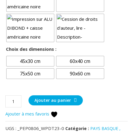
Choix des dimensions :
45x30 cm
60x40 cm
75x50 cm
90x60 cm
quantité
Ajouter au panier
de
Ajouter à mes favoris
Forêt
d'Iraty
UGS :
_PEP0806_WPDT23-0
Catégorie :
PAYS BASQUE ,
au