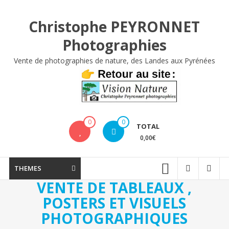
Aller
au
Christophe PEYRONNET
contenu
Photographies
Vente de photographies de nature, des Landes aux Pyrénées
0
0
TOTAL
0,00€
THEMES
VENTE DE TABLEAUX ,
POSTERS ET VISUELS
PHOTOGRAPHIQUES