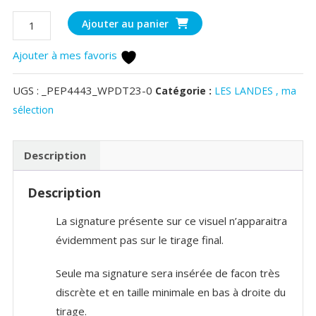
quantité
Ajouter au panier
de
Ajouter à mes favoris
Foret
landaise
UGS :
_PEP4443_WPDT23-0
Catégorie :
LES LANDES , ma
inondée
sélection
de
bruyère
Description
Description
La signature présente sur ce visuel n’apparaitra
évidemment pas sur le tirage final.
Seule ma signature sera insérée de facon très
discrète et en taille minimale en bas à droite du
tirage.