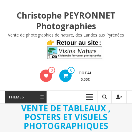
Aller
au
Christophe PEYRONNET
contenu
Photographies
Vente de photographies de nature, des Landes aux Pyrénées
0
0
TOTAL
0,00€
THEMES
VENTE DE TABLEAUX ,
POSTERS ET VISUELS
PHOTOGRAPHIQUES