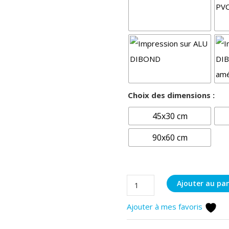
Choix des dimensions :
45x30 cm
90x60 cm
quantité
Ajouter au pan
de
Ajouter à mes favoris
Hirondelle
rustique