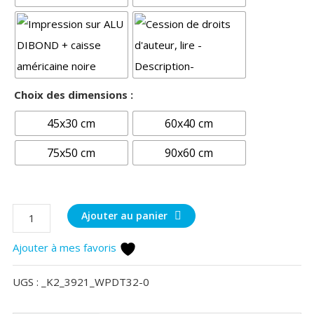
Choix des dimensions :
45x30 cm
60x40 cm
75x50 cm
90x60 cm
quantité
Ajouter au panier
de
Ajouter à mes favoris
Inondations
dans
UGS :
_K2_3921_WPDT32-0
les
Barthes