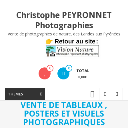
Aller
au
Christophe PEYRONNET
contenu
Photographies
Vente de photographies de nature, des Landes aux Pyrénées
0
0
TOTAL
0,00€
THEMES
VENTE DE TABLEAUX ,
POSTERS ET VISUELS
PHOTOGRAPHIQUES