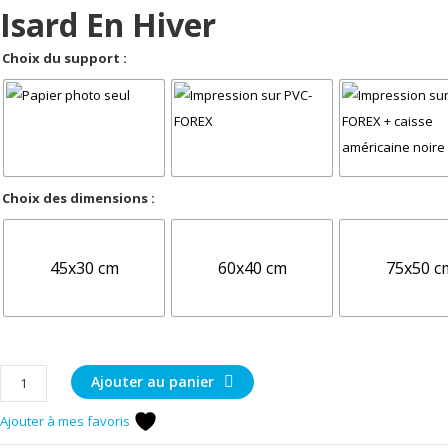
Isard En Hiver
Choix du support :
Choix des dimensions :
45x30 cm
60x40 cm
75x50 c
quantité
Ajouter au panier
de
Ajouter à mes favoris
Isard
en