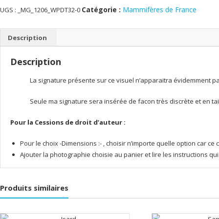
hiver
Catégorie :
Mammifères de France
UGS :
_MG_1206_WPDT32-0
Description
Description
La signature présente sur ce visuel n’apparaitra évidemment pas 
Seule ma signature sera insérée de facon très discrète et en tai
Pour la Cessions de droit d’auteur :
Pour le choix -Dimensions :- , choisir n’importe quelle option car 
Ajouter la photographie choisie au panier et lire les instructions q
Produits similaires