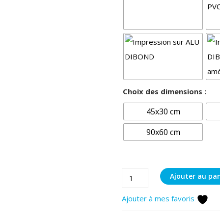
Choix des dimensions :
45x30 cm
90x60 cm
quantité
Ajouter au pan
de
Ajouter à mes favoris
Isards