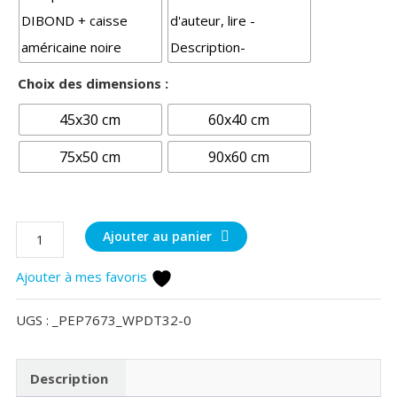
Choix des dimensions :
45x30 cm
60x40 cm
75x50 cm
90x60 cm
quantité
Ajouter au panier
de
Ajouter à mes favoris
L
Adour
UGS :
_PEP7673_WPDT32-0
au
lever
du
Description