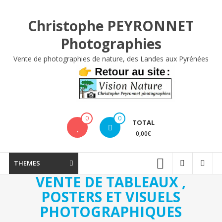
Aller
au
Christophe PEYRONNET
contenu
Photographies
Vente de photographies de nature, des Landes aux Pyrénées
0
0
TOTAL
0,00€
THEMES
VENTE DE TABLEAUX ,
POSTERS ET VISUELS
PHOTOGRAPHIQUES