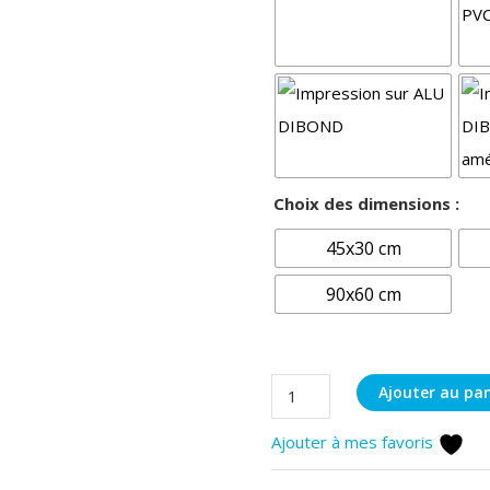
Choix des dimensions :
45x30 cm
90x60 cm
quantité
Ajouter au pan
de
Ajouter à mes favoris
La
grande