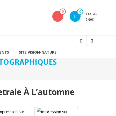
0
0
TOTAL
0,00€
IENTS
SITE VISION-NATURE
HOTOGRAPHIQUES
etraie À L’automne