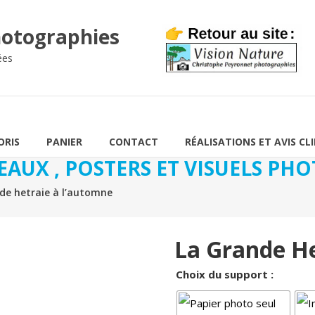
otographies
ées
ORIS
PANIER
CONTACT
RÉALISATIONS ET AVIS CL
EAUX , POSTERS ET VISUELS P
e hetraie à l’automne
La Grande H
Choix du support :