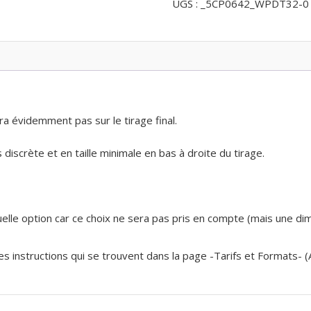
UGS :
_5CP0642_WPDT32-0
hetraie
à
l'automne
ra évidemment pas sur le tirage final.
discrète et en taille minimale en bas à droite du tirage.
 quelle option car ce choix ne sera pas pris en compte (mais une d
 les instructions qui se trouvent dans la page -Tarifs et Formats- 