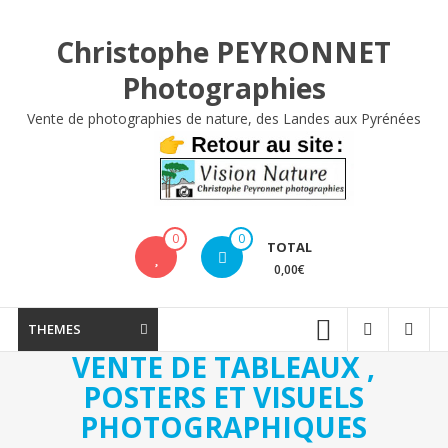
Aller
au
Christophe PEYRONNET
contenu
Photographies
Vente de photographies de nature, des Landes aux Pyrénées
0
0
TOTAL
0,00€
THEMES
VENTE DE TABLEAUX ,
POSTERS ET VISUELS
PHOTOGRAPHIQUES