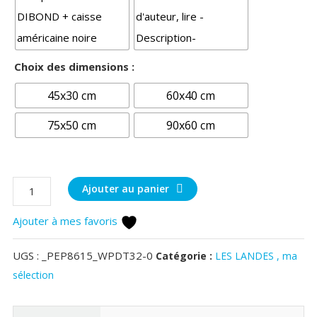
Choix des dimensions :
45x30 cm
60x40 cm
75x50 cm
90x60 cm
quantité
Ajouter au panier
de
Ajouter à mes favoris
lac
d'Arjuzanx
UGS :
_PEP8615_WPDT32-0
Catégorie :
LES LANDES , ma
sélection