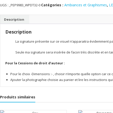
Cazaux
Catégories :
Ambiances et Graphismes
,
LE
UGS :
_PEP9983_WPDT32-0
et
Sanguinet
Description
-
Maguide
Description
La signature présente sur ce visuel n’apparaitra évidemment pas 
Seule ma signature sera insérée de facon très discrète et en tai
Pour la Cessions de droit d’auteur :
Pour le choix -Dimensions :- , choisir n’importe quelle option car 
Ajouter la photographie choisie au panier et lire les instructions q
Produits similaires