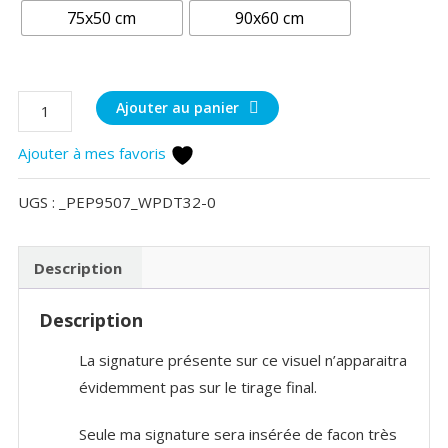
75x50 cm
90x60 cm
quantité
Ajouter au panier
de
Ajouter à mes favoris
Le
fleuve
UGS :
_PEP9507_WPDT32-0
Adour
à
l'automne
Description
Description
La signature présente sur ce visuel n’apparaitra
évidemment pas sur le tirage final.
Seule ma signature sera insérée de facon très