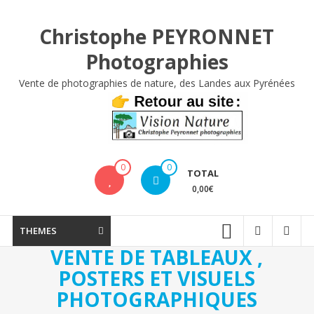
Aller
au
Christophe PEYRONNET
contenu
Photographies
Vente de photographies de nature, des Landes aux Pyrénées
0
0
TOTAL
0,00€
THEMES
VENTE DE TABLEAUX ,
POSTERS ET VISUELS
PHOTOGRAPHIQUES