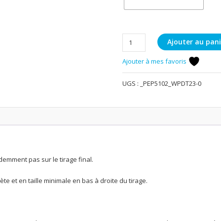
quantité
Ajouter au pani
de
Ajouter à mes favoris
Les
zones
UGS :
_PEP5102_WPDT23-0
de
tourbières
à
Mees
demment pas sur le tirage final.
te et en taille minimale en bas à droite du tirage.