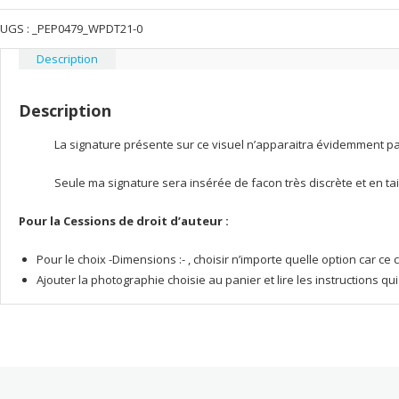
de
Marsan
UGS :
_PEP0479_WPDT21-0
depuis
Description
les
berges
Description
de
la
La signature présente sur ce visuel n’apparaitra évidemment pas 
Midouze
Seule ma signature sera insérée de facon très discrète et en tai
Pour la Cessions de droit d’auteur :
Pour le choix -Dimensions :- , choisir n’importe quelle option car 
Ajouter la photographie choisie au panier et lire les instructions q