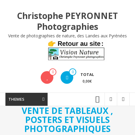
Aller
au
Christophe PEYRONNET
contenu
Photographies
Vente de photographies de nature, des Landes aux Pyrénées
0
0
TOTAL
0,00€
THEMES
VENTE DE TABLEAUX ,
POSTERS ET VISUELS
PHOTOGRAPHIQUES