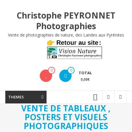
Aller
au
Christophe PEYRONNET
contenu
Photographies
Vente de photographies de nature, des Landes aux Pyrénées
0
0
TOTAL
0,00€
THEMES
VENTE DE TABLEAUX ,
POSTERS ET VISUELS
PHOTOGRAPHIQUES