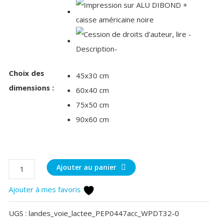
Choix des
45x30 cm
dimensions :
60x40 cm
75x50 cm
90x60 cm
quantité
Ajouter au panier
de
Ajouter à mes favoris
Nuit
d'été
UGS :
landes_voie_lactee_PEP0447acc_WPDT32-0
sur