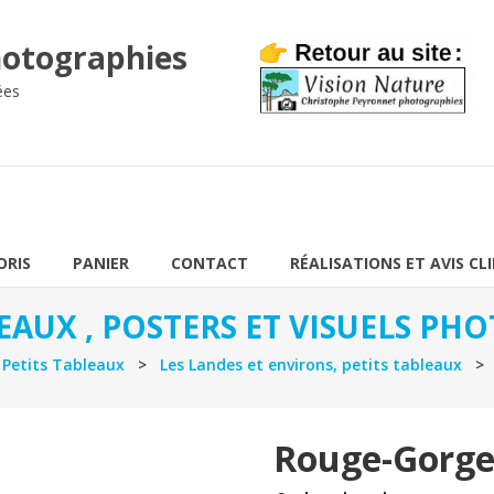
otographies
ées
ORIS
PANIER
CONTACT
RÉALISATIONS ET AVIS CL
EAUX , POSTERS ET VISUELS P
>
Petits Tableaux
>
Les Landes et environs, petits tableaux
> R
Rouge-Gorg