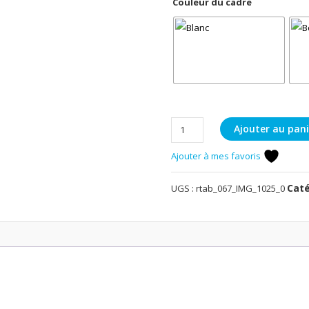
Couleur du cadre
quantité
Ajouter au pani
de
Ajouter à mes favoris
Rouge-
gorge
Caté
UGS :
rtab_067_IMG_1025_0