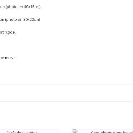
cm (photo en 40x15cm).
cm (photo en 30x20cm).
t rigide.
he mural.