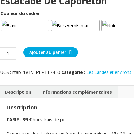
Estacade De Capbreton
Couleur du cadre
quantité
Ajouter au panier
de
Estacade
UGS :
rtab_181V_PEP1174_0
Catégorie :
Les Landes et environs, 
de
Capbreton
Description
Informations complémentaires
Description
TARIF : 39 €
hors frais de port.
Dimensions des tableaux en format panoramique : 45x 20 cm