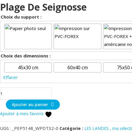
Plage De Seignosse
Choix du support :
Choix des dimensions :
45x30 cm
60x40 cm
75x50
Effacer
quantité
de
Ajouter au panier
Plage
Ajouter à mes favoris
de
Seignosse
UGS :
_PEP5148_WPDT32-0
Catégorie :
LES LANDES , ma sélect