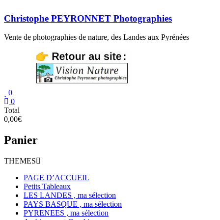
Aller
au
Christophe PEYRONNET Photographies
contenu
Vente de photographies de nature, des Landes aux Pyrénées
0
0
Total
0,00€
Panier
THEMES
PAGE D’ACCUEIL
Petits Tableaux
LES LANDES , ma sélection
PAYS BASQUE , ma sélection
PYRENEES , ma sélection