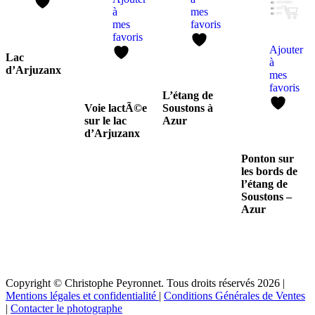
à
mes
mes
favoris
favoris
Ajouter
Lac
à
d’Arjuzanx
mes
favoris
L’étang de
Voie lactÃ©e
Soustons à
sur le lac
Azur
d’Arjuzanx
Ponton sur
les bords de
l’étang de
Soustons –
Azur
Copyright © Christophe Peyronnet. Tous droits réservés 2026 |
Mentions légales et confidentialité
|
Conditions Générales de Ventes
|
Contacter le photographe