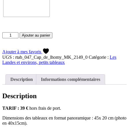
quantité
Ajouter au panier
de
Plage
du
Ajouter à mes favoris
Cap
UGS :
rtab_047_Cap_de_lhomy_MK_2149_0
Catégorie :
Les
de
Landes et environs, petits tableaux
l'Homy
Description
Informations complémentaires
Description
TARIF : 39 €
hors frais de port.
Dimensions des tableaux en format panoramique : 45x 20 cm (photo
en 40x15cm).