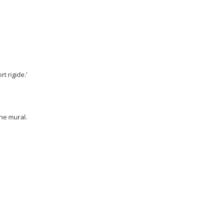
t rigide.’
he mural.