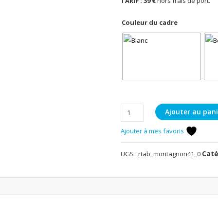
TARIF : 39 €
hors frais de port.
Couleur du cadre
quantité
Ajouter au pani
de
Ajouter à mes favoris
Tableau
du
lac
Caté
UGS :
rtab_montagnon41_0
du
Montagnon