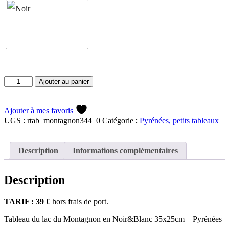
quantité
Ajouter au panier
de
Tableau
du
Ajouter à mes favoris
lac
UGS :
rtab_montagnon344_0
Catégorie :
Pyrénées, petits tableaux
du
Montagnon
en
Description
Informations complémentaires
N&B
Description
TARIF : 39 €
hors frais de port.
Tableau du lac du Montagnon en Noir&Blanc 35x25cm – Pyrénées