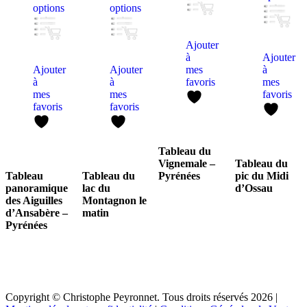
options
options
Ajouter
à
Ajouter
Ajouter
Ajouter
mes
à
à
à
favoris
mes
mes
mes
favoris
favoris
favoris
Tableau du
Vignemale –
Tableau du
Tableau
Tableau du
Pyrénées
pic du Midi
panoramique
lac du
d’Ossau
des Aiguilles
Montagnon le
d’Ansabère –
matin
Pyrénées
Copyright © Christophe Peyronnet. Tous droits réservés 2026 |