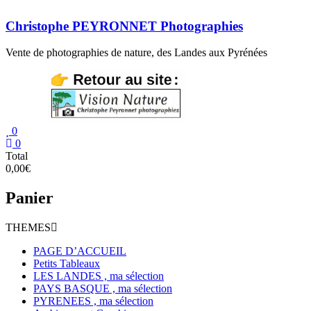
Aller
au
Christophe PEYRONNET Photographies
contenu
Vente de photographies de nature, des Landes aux Pyrénées
0
0
Total
0,00€
Panier
THEMES
PAGE D’ACCUEIL
Petits Tableaux
LES LANDES , ma sélection
PAYS BASQUE , ma sélection
PYRENEES , ma sélection