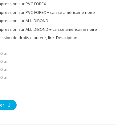
30 cm
40 cm
50 cm
60 cm
er