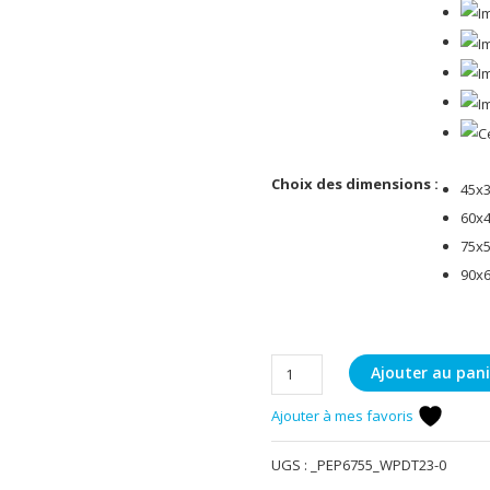
Choix des dimensions :
45x
60x
75x
90x
quantité
Ajouter au pani
de
Ajouter à mes favoris
Torrent
d'automne
UGS :
_PEP6755_WPDT23-0