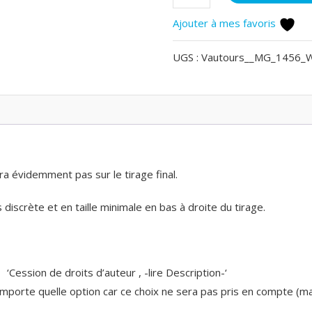
de
Ajouter à mes favoris
Vautour
fauve
UGS :
Vautours__MG_1456_
ra évidemment pas sur le tirage final.
discrète et en taille minimale en bas à droite du tirage.
n ‘Cession de droits d’auteur , -lire Description-‘
n’importe quelle option car ce choix ne sera pas pris en compte (