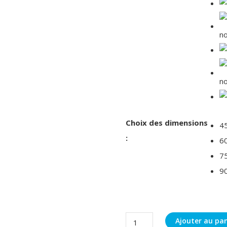
Choix des dimensions
4
:
6
7
9
quantité
Ajouter au pan