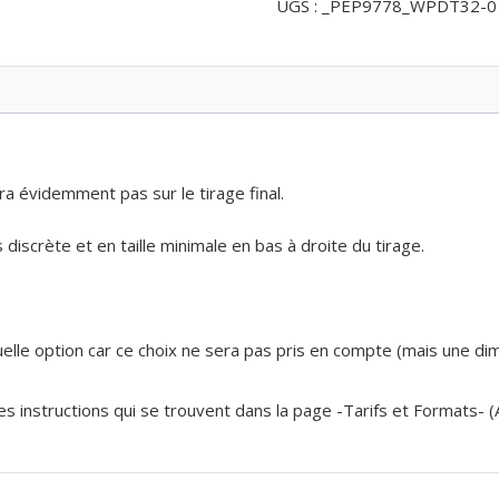
UGS :
_PEP9778_WPDT32-0
en
Chalosse
-
Landes
ra évidemment pas sur le tirage final.
discrète et en taille minimale en bas à droite du tirage.
 quelle option car ce choix ne sera pas pris en compte (mais une d
 les instructions qui se trouvent dans la page -Tarifs et Formats- 