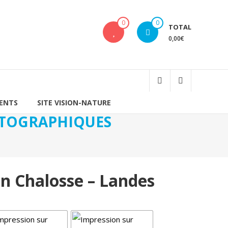
0
0
TOTAL
0,00€
IENTS
SITE VISION-NATURE
HOTOGRAPHIQUES
En Chalosse – Landes