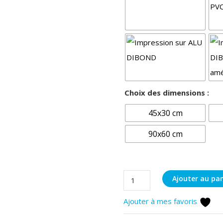
Choix des dimensions :
45x30 cm
90x60 cm
quantité
Ajouter au pan
de
Ajouter à mes favoris
Vielle
forêt