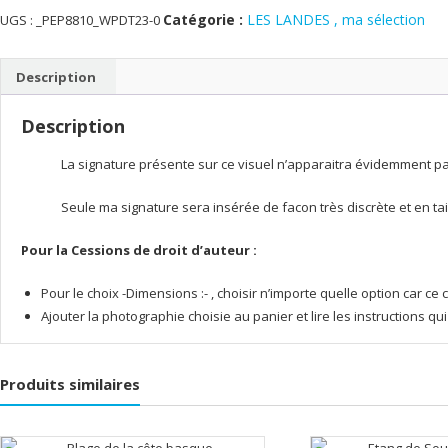
sur
Catégorie :
LES LANDES , ma sélection
UGS :
_PEP8810_WPDT23-0
le
lac
Description
d'Arjuzanx
Description
La signature présente sur ce visuel n’apparaitra évidemment pas 
Seule ma signature sera insérée de facon très discrète et en tai
Pour la Cessions de droit d’auteur :
Pour le choix -Dimensions :- , choisir n’importe quelle option car 
Ajouter la photographie choisie au panier et lire les instructions q
Produits similaires