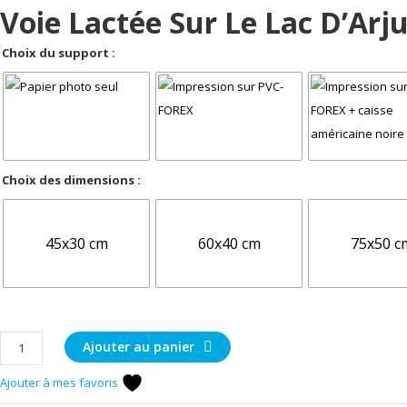
Voie Lactée Sur Le Lac D’Arj
Choix du support :
Choix des dimensions :
45x30 cm
60x40 cm
75x50 c
quantité
Ajouter au panier
de
Ajouter à mes favoris
Voie
lactée