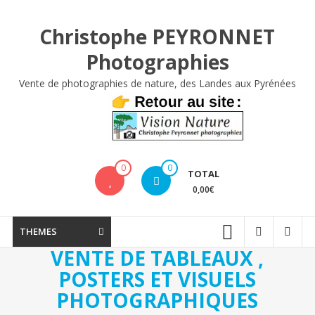
Aller
au
Christophe PEYRONNET
contenu
Photographies
Vente de photographies de nature, des Landes aux Pyrénées
0
0
TOTAL
0,00€
THEMES
VENTE DE TABLEAUX ,
POSTERS ET VISUELS
PHOTOGRAPHIQUES