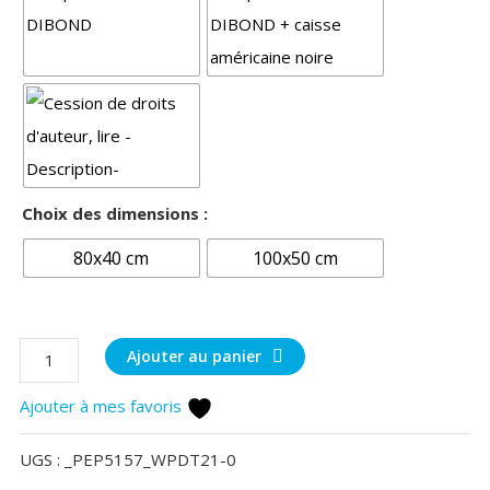
Choix des dimensions :
80x40 cm
100x50 cm
quantité
Ajouter au panier
de
Ajouter à mes favoris
Vue
sur
UGS :
_PEP5157_WPDT21-0
LaRhune