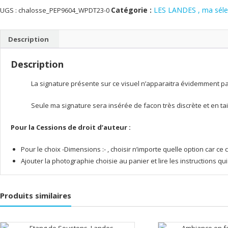
le
Catégorie :
LES LANDES , ma séle
UGS :
chalosse_PEP9604_WPDT23-0
village
de
Description
Donzacq,
en
Description
Chalosse
La signature présente sur ce visuel n’apparaitra évidemment pas 
Seule ma signature sera insérée de facon très discrète et en tai
Pour la Cessions de droit d’auteur :
Pour le choix -Dimensions :- , choisir n’importe quelle option car 
Ajouter la photographie choisie au panier et lire les instructions q
Produits similaires