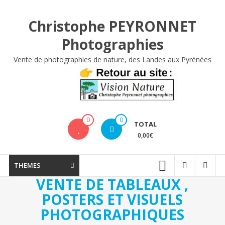
Aller
au
Christophe PEYRONNET
contenu
Photographies
Vente de photographies de nature, des Landes aux Pyrénées
0
0
TOTAL
0,00€
THEMES
VENTE DE TABLEAUX ,
POSTERS ET VISUELS
PHOTOGRAPHIQUES