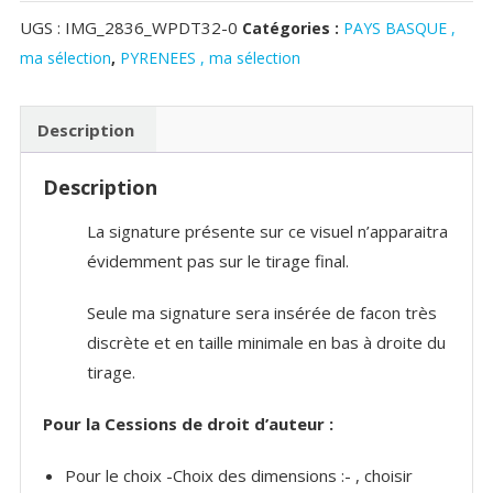
autour
UGS :
IMG_2836_WPDT32-0
Catégories :
PAYS BASQUE ,
du
ma sélection
,
PYRENEES , ma sélection
Massif
d'Irati,
Pays
Description
Basque
Description
La signature présente sur ce visuel n’apparaitra
évidemment pas sur le tirage final.
Seule ma signature sera insérée de facon très
discrète et en taille minimale en bas à droite du
tirage.
Pour la Cessions de droit d’auteur :
Pour le choix -Choix des dimensions :- , choisir