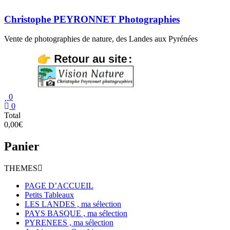
Aller
au
Christophe PEYRONNET Photographies
contenu
Vente de photographies de nature, des Landes aux Pyrénées
0
0
Total
0,00€
Panier
THEMES
PAGE D’ACCUEIL
Petits Tableaux
LES LANDES , ma sélection
PAYS BASQUE , ma sélection
PYRENEES , ma sélection