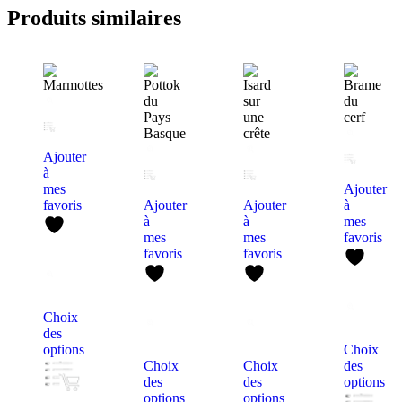
Produits similaires
Ajouter
à
mes
Ajouter
favoris
Ajouter
Ajouter
à
à
à
mes
mes
mes
favoris
favoris
favoris
Choix
des
options
Choix
Choix
Choix
des
des
des
options
options
options