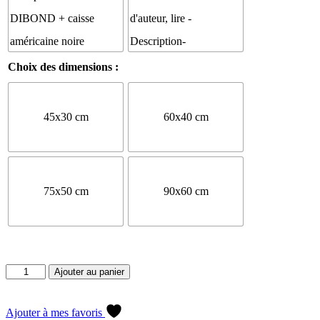
Choix des dimensions :
45x30 cm
60x40 cm
75x50 cm
90x60 cm
quantité
Ajouter au panier
de
Blaireau
européen
Ajouter à mes favoris