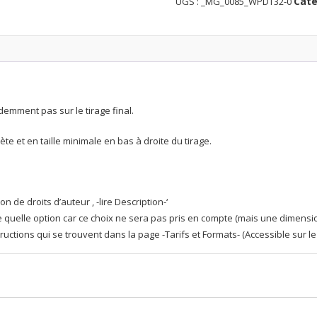
cerf
Caté
UGS :
_MG_0085_WPDT32-0
en
ombres
chinoises
demment pas sur le tirage final.
te et en taille minimale en bas à droite du tirage.
on de droits d’auteur , -lire Description-‘
rte quelle option car ce choix ne sera pas pris en compte (mais une dimensi
structions qui se trouvent dans la page -Tarifs et Formats- (Accessible sur