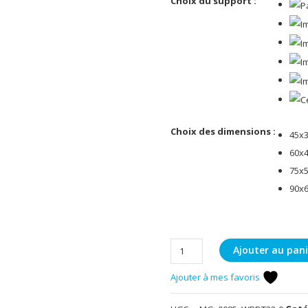
Choix du support :
Choix des dimensions :
45x
60x
75x
90x
quantité
Ajouter au pani
de
Ajouter à mes favoris
Brame
du