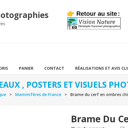
otographies
ées
ORIS
PANIER
CONTACT
RÉALISATIONS ET AVIS CL
EAUX , POSTERS ET VISUELS P
que
>
Mammifères de France
> Brame du cerf en ombres chi
Brame Du Ce