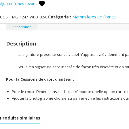
en
Ajouter à mes favoris
hiver
Catégorie :
Mammifères de France
UGS :
_MG_1247_WPDT32-0
Description
Description
La signature présente sur ce visuel n’apparaitra évidemment pas 
Seule ma signature sera insérée de facon très discrète et en tai
Pour la Cessions de droit d’auteur :
Pour le choix -Dimensions :- , choisir n’importe quelle option car 
Ajouter la photographie choisie au panier et lire les instructions q
Produits similaires