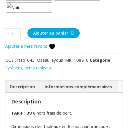
quantité
Ajouter au panier
de
Ajouter à mes favoris
Reflets
du
UGS :
rtab_043_Ossau_ayous_MK_1088_0
Catégorie :
pic
Pyrénées, petits tableaux
du
Midi
d'Ossau
Description
Informations complémentaires
Description
TARIF : 39 €
hors frais de port.
Dimensions des tableaux en format panoramique :