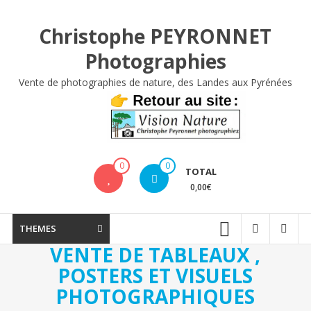
Aller
au
Christophe PEYRONNET
contenu
Photographies
Vente de photographies de nature, des Landes aux Pyrénées
0
0
TOTAL
0,00€
THEMES
VENTE DE TABLEAUX ,
POSTERS ET VISUELS
PHOTOGRAPHIQUES