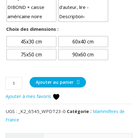
Choix des dimensions :
45x30 cm
60x40 cm
75x50 cm
90x60 cm
quantité
Ajouter au panier
de
Ajouter à mes favoris
renardeaux
UGS :
_K2_6545_WPDT23-0
Catégorie :
Mammifères de
France