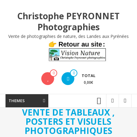
Aller
au
Christophe PEYRONNET
contenu
Photographies
Vente de photographies de nature, des Landes aux Pyrénées
0
0
TOTAL
0,00€
THEMES
VENTE DE TABLEAUX ,
POSTERS ET VISUELS
PHOTOGRAPHIQUES