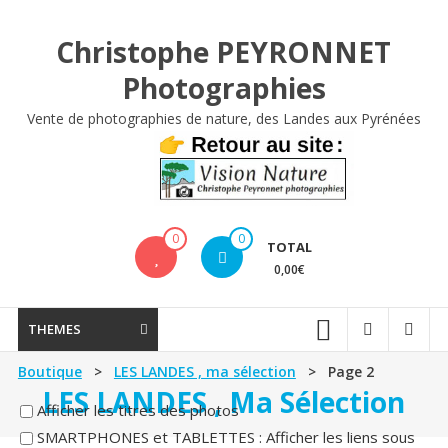
Aller
au
Christophe PEYRONNET
contenu
Photographies
Vente de photographies de nature, des Landes aux Pyrénées
0
0
TOTAL
0,00€
THEMES
Boutique
>
LES LANDES , ma sélection
> Page 2
LES LANDES , Ma Sélection
Afficher les titres des photos
SMARTPHONES et TABLETTES : Afficher les liens sous